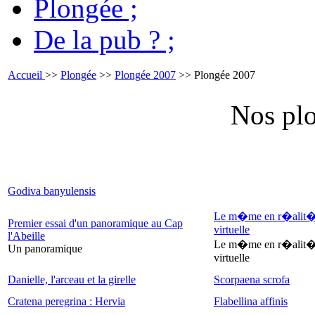
Plongée
;
De la pub ?
;
Accueil
>>
Plongée
>>
Plongée 2007
>> Plongée 2007
Nos pl
Godiva banyulensis
Le m�me en r�alit
Premier essai d'un panoramique au Cap
virtuelle
l'Abeille
Le m�me en r�alit
Un panoramique
virtuelle
Danielle, l'arceau et la girelle
Scorpaena scrofa
Cratena peregrina : Hervia
Flabellina affinis