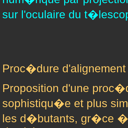
sur l'oculaire du t�lesco
Proc�dure d'alignement a
Proposition d'une proc�d
sophistiqu�e et plus si
les d�butants, gr�ce � l'