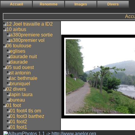
Accueil
Renomme
Images
Divers
Accu
12 Joel travaille a ID2
10 airbus
a380premiere sortie
a380premier vol
06 toulouse
eglises
daurade nuit
daurade
05 sud ouest
st antonin
lac bethmale
bruniquel
02 divers
lapin laura
bureau
01 foot
01 foot4 tls om
01 foot3 barthez
01 foot2
01 foot1