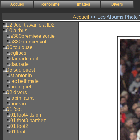
Accueil
Renomme
Images
Divers
Accueil
>> Les Albums Photo "
12 Joel travaille a ID2
10 airbus
a380premiere sortie
a380premier vol
06 toulouse
eglises
daurade nuit
daurade
05 sud ouest
st antonin
lac bethmale
bruniquel
02 divers
lapin laura
bureau
01 foot
01 foot4 tls om
01 foot3 barthez
01 foot2
01 foot1