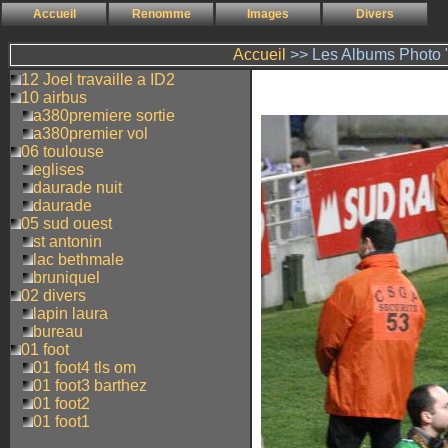
Accueil
Renomme
Images
Divers
Accueil
>> Les Albums Photo "
12 Joel travaille a ID2
10 airbus
a380premiere sortie
a380premier vol
06 toulouse
eglises
daurade nuit
daurade
05 sud ouest
st antonin
lac bethmale
bruniquel
02 divers
lapin laura
bureau
01 foot
01 foot4 tls om
01 foot3 barthez
01 foot2
01 foot1