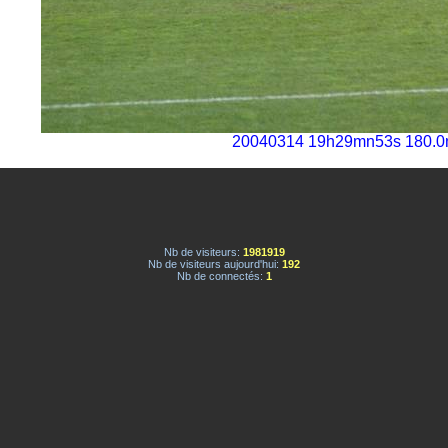
20040314 19h29mn53s 180.0
Nb de visiteurs:
1981919
Nb de visiteurs aujourd'hui:
192
Nb de connectés:
1