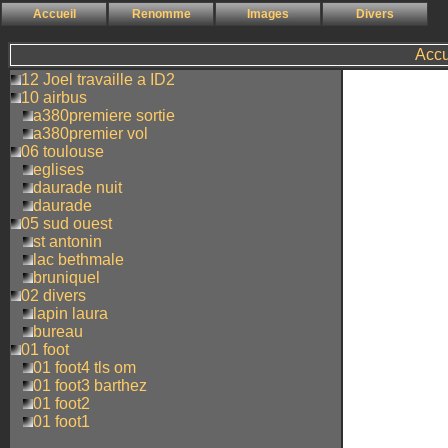
Accueil
Renomme
Images
Divers
Accu
12 Joel travaille a ID2
10 airbus
a380premiere sortie
a380premier vol
06 toulouse
eglises
daurade nuit
daurade
05 sud ouest
st antonin
lac bethmale
bruniquel
02 divers
lapin laura
bureau
01 foot
01 foot4 tls om
01 foot3 barthez
01 foot2
01 foot1