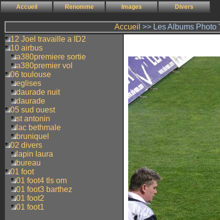
Accueil
Renomme
Images
Divers
Accueil
>> Les Albums Photo "
12 Joel travaille a ID2
10 airbus
a380premiere sortie
a380premier vol
06 toulouse
eglises
daurade nuit
daurade
05 sud ouest
st antonin
lac bethmale
bruniquel
02 divers
lapin laura
bureau
01 foot
01 foot4 tls om
01 foot3 barthez
01 foot2
01 foot1